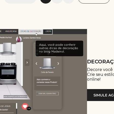
DECORAÇ
Decore você
Crie seu esti
online!
SIMULE A