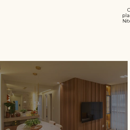
C
pla
Nit