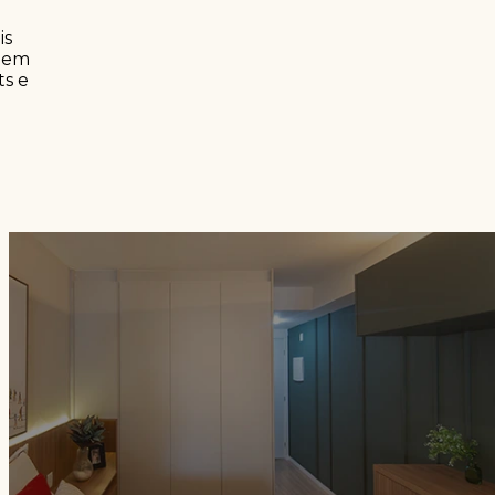
is
e em
ts e