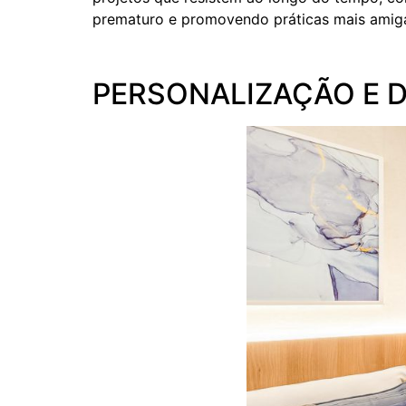
prematuro e promovendo práticas mais amigá
PERSONALIZAÇÃO E D