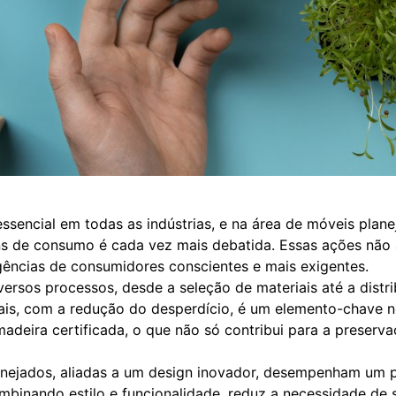
essencial em todas as indústrias, e na área de móveis plan
ns de consumo é cada vez mais debatida. Essas ações não
ncias de consumidores conscientes e mais exigentes.
rsos processos, desde a seleção de materiais até a distrib
urais, com a redução do desperdício, é um elemento-chave
adeira certificada, o que não só contribui para a preserv
anejados, aliadas a um design inovador, desempenham um pa
binando estilo e funcionalidade, reduz a necessidade de s