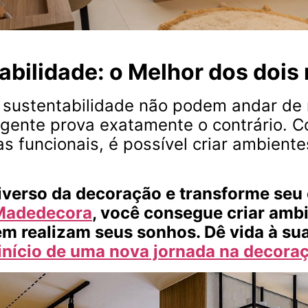
tabilidade: o Melhor dos doi
e sustentabilidade não podem andar d
igente prova exatamente o contrário. 
s funcionais, é possível criar ambiente
verso da decoração e transforme seu 
Madedecora
, você consegue criar amb
 realizam seus sonhos. Dê vida à sua
início de uma nova jornada na decora