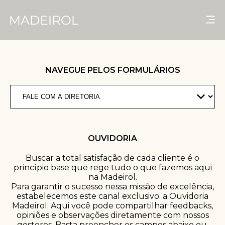
NAVEGUE PELOS FORMULÁRIOS
QUEM SOMOS
NOSSAS LOJAS
PRODUTOS
OUVIDORIA
CONTATO
Buscar a total satisfação de cada cliente é o
princípio base que rege tudo o que fazemos aqui
na Madeirol.
SIMULE SEU PROJETO
Para garantir o sucesso nessa missão de excelência,
estabelecemos este canal exclusivo: a Ouvidoria
Madeirol. Aqui você pode compartilhar feedbacks,
opiniões e observações diretamente com nossos
gestores. Basta preencher os campos abaixo ou,