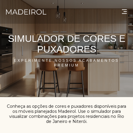
SIMULADOR DE CORES E
QUEM SOMOS
PUXADORES
NOSSAS LOJAS
EXPERIMENTE NOSSOS ACABAMENTOS
PREMIUM
PRODUTOS
CONTATO
SIMULE SEU PROJETO
Conheça as opções de cores e puxadores disponíveis para
os móveis planejados Madeirol. Use o simulador para
visualizar combinações para projetos residenciais no Rio
de Janeiro e Niterói.