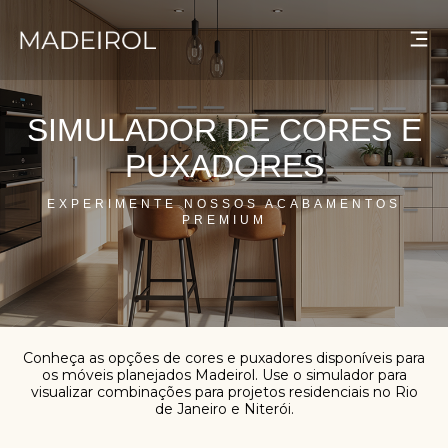
SIMULADOR DE CORES E
QUEM SOMOS
PUXADORES
NOSSAS LOJAS
EXPERIMENTE NOSSOS ACABAMENTOS
PREMIUM
PRODUTOS
CONTATO
SIMULE SEU PROJETO
Conheça as opções de cores e puxadores disponíveis para
os móveis planejados Madeirol. Use o simulador para
visualizar combinações para projetos residenciais no Rio
de Janeiro e Niterói.