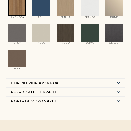
AMÊNDOA
AZUL
BETULA
BRANCO
DUNE
GREY
NUDE
IMBUIA
OLIVA
GRIGIO
NOCE
COR INFERIOR
AMÊNDOA
PUXADOR
FILLO GRAFITE
PORTA DE VIDRO
VAZIO