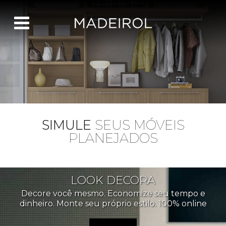
SIMULE
SEUS MÓVEIS
PLANEJADOS
LOOK DECORA
Decore você mesmo. Economize seu tempo e
dinheiro. Monte seu próprio estilo. 100% online